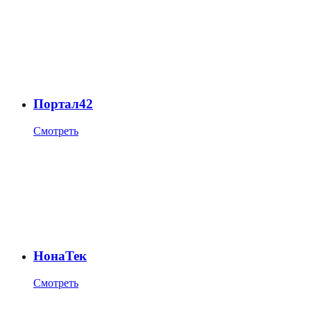
Портал42
Смотреть
НонаТек
Смотреть