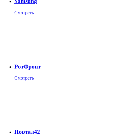
Samsung
Смотреть
РотФронт
Смотреть
Портал42