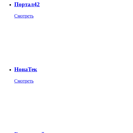
Портал42
Смотреть
НонаТек
Смотреть